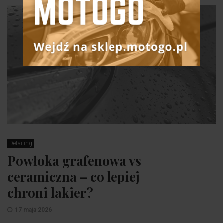
Detailing
Powłoka grafenowa vs
ceramiczna – co lepiej
chroni lakier?
17 maja 2026