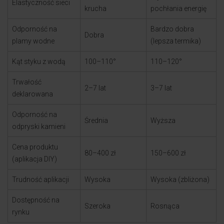
Elastyczność sieci
krucha
pochłania energię
Odporność na
Bardzo dobra
Dobra
plamy wodne
(lepsza termika)
Kąt styku z wodą
100–110°
110–120°
Trwałość
2–7 lat
3–7 lat
deklarowana
Odporność na
Średnia
Wyższa
odpryski kamieni
Cena produktu
80–400 zł
150–600 zł
(aplikacja DIY)
Trudność aplikacji
Wysoka
Wysoka (zbliżona)
Dostępność na
Szeroka
Rosnąca
rynku