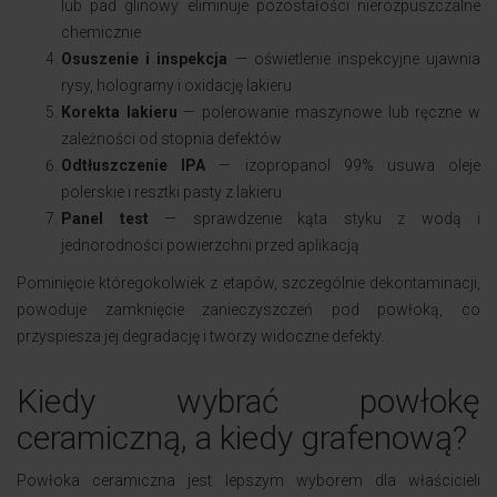
lub pad glinowy eliminuje pozostałości nierozpuszczalne
chemicznie
Osuszenie i inspekcja
— oświetlenie inspekcyjne ujawnia
rysy, hologramy i oxidację lakieru
Korekta lakieru
— polerowanie maszynowe lub ręczne w
zależności od stopnia defektów
Odtłuszczenie IPA
— izopropanol 99% usuwa oleje
polerskie i resztki pasty z lakieru
Panel test
— sprawdzenie kąta styku z wodą i
jednorodności powierzchni przed aplikacją
Pominięcie któregokolwiek z etapów, szczególnie dekontaminacji,
powoduje zamknięcie zanieczyszczeń pod powłoką, co
przyspiesza jej degradację i tworzy widoczne defekty.
Kiedy wybrać powłokę
ceramiczną, a kiedy grafenową?
Powłoka ceramiczna jest lepszym wyborem dla właścicieli