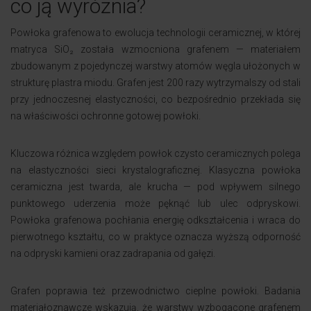
co ją wyróżnia?
Powłoka grafenowa to ewolucja technologii ceramicznej, w której
matryca SiO₂ została wzmocniona grafenem — materiałem
zbudowanym z pojedynczej warstwy atomów węgla ułożonych w
strukturę plastra miodu. Grafen jest 200 razy wytrzymalszy od stali
przy jednoczesnej elastyczności, co bezpośrednio przekłada się
na właściwości ochronne gotowej powłoki.
Kluczowa różnica względem powłok czysto ceramicznych polega
na elastyczności sieci krystalograficznej. Klasyczna powłoka
ceramiczna jest twarda, ale krucha — pod wpływem silnego
punktowego uderzenia może pęknąć lub ulec odpryskowi.
Powłoka grafenowa pochłania energię odkształcenia i wraca do
pierwotnego kształtu, co w praktyce oznacza wyższą odporność
na odpryski kamieni oraz zadrapania od gałęzi.
Grafen poprawia też przewodnictwo cieplne powłoki. Badania
materiałoznawcze wskazują, że warstwy wzbogacone grafenem