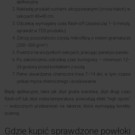
aplikacyjną
Nakładaj produkt ruchami skrzyżowanymi (cross-hatch) w
sekcjach 40×40 cm
Odczekaj wymagany czas flash-off (zazwyczaj 1–3 minuty,
sprawdź w TDS produktu)
Zetrzyj pozostałości czystą mikrofibrą o niskim gramaturze
(200–300 g/m²)
Powtórz na wszystkich sekcjach, pracując panel po panelu
Po zakończeniu odczekaj czas kuringowy — minimum 12–
24 godziny przed kontaktem z wodą
Pełne utwardzenie chemiczne trwa 7–14 dni, w tym czasie
unikać mycia chemicznego i woskowania
Błędy aplikacyjne, takie jak zbyt gruba warstwa, zbyt długi czas
flash-off lub zbyt niska temperatura, powodują efekt "high spots"
— widocznych przebarwień na lakierze, które wymagają korekty
ściernej.
Gdzie kupić sprawdzone powłoki