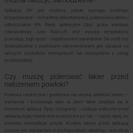
można nałożyć samodzielnie?
Aplikacja DIY jest możliwa, jednak wymaga solidnego
przygotowania — kompletnej dekontaminacji, polerowania lakieru i
odtłuszczenia IPA. Błędy aplikacyjne (zbyt gruba warstwa,
nieprawidłowy czas flash-off, zbyt wysoka temperatura)
powodują „high spots" i niejednorodne utwardzenie. Dla osób bez
doświadczenia z powłokami rekomendowane jest zaczęcie od
tańszych produktów treningowych lub skorzystanie z usługi
profesjonalisty.
Czy muszę polerować lakier przed
nałożeniem powłoki?
Powłoka ceramiczna i grafenowa nie ukrywa defektów lakieru —
wzmacnia i konserwuje stan, w jakim lakier znajduje się w
momencie aplikacji. Rysy, hologramy i oxidacja widoczne przed
aplikacją będą równie dobrze widoczne po niej — często lepiej, bo
powłoka intensyfikuje połysk. Korekta lakieru przed aplikacją
powłoki jest standardem w profesjonalnym detailingu i warunkuje