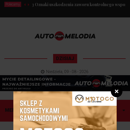
3 Oznaki uszkodzenia zaworu kontrolnego wspomag
Polecamy
DZISIAJ
Niedziela
,
09 - 08 - 2026
❌
MENU