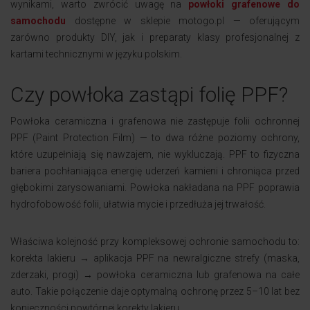
wynikami, warto zwrócić uwagę na
powłoki grafenowe do
samochodu
dostępne w sklepie motogo.pl — oferującym
zarówno produkty DIY, jak i preparaty klasy profesjonalnej z
kartami technicznymi w języku polskim.
Czy powłoka zastąpi folię PPF?
Powłoka ceramiczna i grafenowa nie zastępuje folii ochronnej
PPF (Paint Protection Film) — to dwa różne poziomy ochrony,
które uzupełniają się nawzajem, nie wykluczają. PPF to fizyczna
bariera pochłaniająca energię uderzeń kamieni i chroniąca przed
głębokimi zarysowaniami. Powłoka nakładana na PPF poprawia
hydrofobowość folii, ułatwia mycie i przedłuża jej trwałość.
Właściwa kolejność przy kompleksowej ochronie samochodu to:
korekta lakieru → aplikacja PPF na newralgiczne strefy (maska,
zderzaki, progi) → powłoka ceramiczna lub grafenowa na całe
auto. Takie połączenie daje optymalną ochronę przez 5–10 lat bez
konieczności powtórnej korekty lakieru.