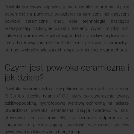
​Powłoki grafenowe zapewniają twardszy film ochronny i lepszą
odporność na punktowe odkształcenia termiczne niż klasyczne
powłoki ceramiczne, choć obie technologie znacząco
przewyższają tradycyjne woski i sealanty. Wybór między nimi
zależy od warunków eksploatacji, budżetu i oczekiwanej trwałości.
Ten artykuł wyjaśnia różnice techniczne, porównuje parametry i
pomaga wybrać właściwą ochronę dla konkretnego samochodu.
Czym jest powłoka ceramiczna i
jak działa?
Powłoka ceramiczna to ciekły polimer na bazie dwutlenku krzemu
(SiO₂) lub ditlenku tytanu (TiO₂), który po utwardzeniu tworzy
szkliwopodobną, hydrofobową warstwę ochronną na lakierze.
Utwardzona powłoka ceramiczna osiąga twardość w skali
ołówkowej na poziomie 9H, co oznacza odporność na
zarysowania przekraczającą twardość większości tworzyw
używanych do lakierowania fabrycznego.