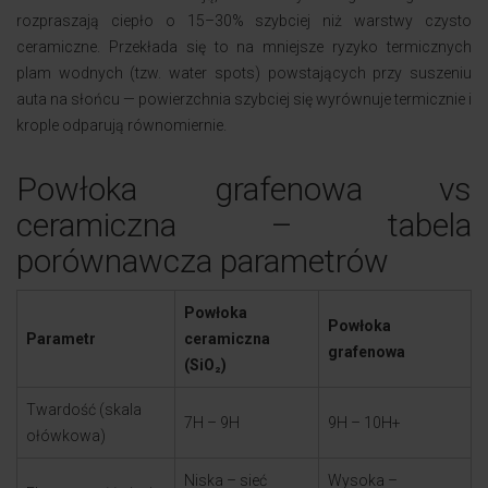
rozpraszają ciepło o 15–30% szybciej niż warstwy czysto
ceramiczne. Przekłada się to na mniejsze ryzyko termicznych
plam wodnych (tzw. water spots) powstających przy suszeniu
auta na słońcu — powierzchnia szybciej się wyrównuje termicznie i
krople odparują równomiernie.
Powłoka grafenowa vs
ceramiczna – tabela
porównawcza parametrów
Powłoka
Powłoka
Parametr
ceramiczna
grafenowa
(SiO₂)
Twardość (skala
7H – 9H
9H – 10H+
ołówkowa)
Niska – sieć
Wysoka –