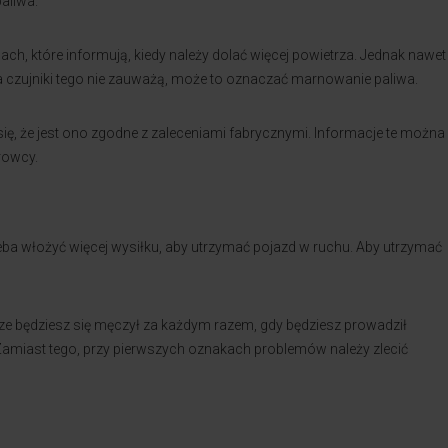
aliwa.
h, które informują, kiedy należy dolać więcej powietrza. Jednak nawet
, a czujniki tego nie zauważą, może to oznaczać marnowanie paliwa.
ię, że jest ono zgodne z zaleceniami fabrycznymi. Informacje te można
rowcy.
eba włożyć więcej wysiłku, aby utrzymać pojazd w ruchu. Aby utrzymać
cze będziesz się męczył za każdym razem, gdy będziesz prowadził
miast tego, przy pierwszych oznakach problemów należy zlecić