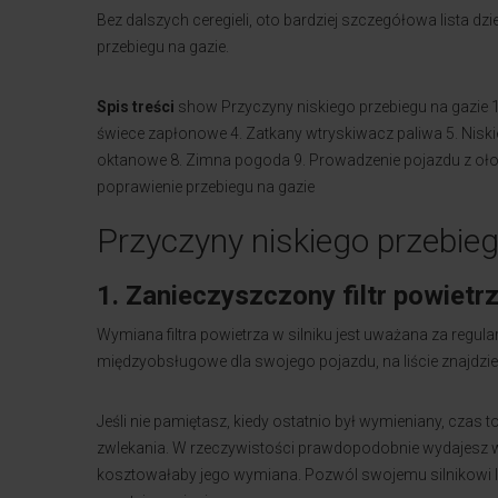
Bez dalszych ceregieli, oto bardziej szczegółowa lista 
przebiegu na gazie.
Spis treści
show
Przyczyny niskiego przebiegu na gazie
świece zapłonowe
4. Zatkany wtryskiwacz paliwa
5. Nisk
oktanowe
8. Zimna pogoda
9. Prowadzenie pojazdu z oł
poprawienie przebiegu na gazie
Przyczyny niskiego przebieg
1. Zanieczyszczony filtr powietr
Wymiana filtra powietrza w silniku jest uważana za regu
międzyobsługowe dla swojego pojazdu, na liście znajdzie s
Jeśli nie pamiętasz, kiedy ostatnio był wymieniany, czas
zwlekania. W rzeczywistości prawdopodobnie wydajesz więc
kosztowałaby jego wymiana. Pozwól swojemu silnikowi lep