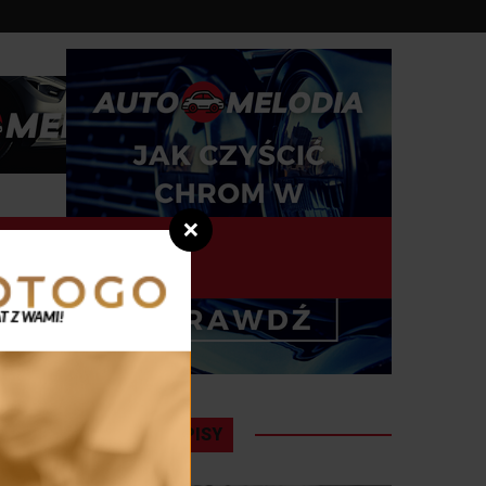
DZISIAJ
Sobota
,
08 - 08 - 2026
❌
OSTATNIE WPISY