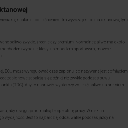
oktanowej
ienia się spalaniu pod ciśnieniem. Im wyższa jest liczba oktanowa, tym
wane paliwo zwykłe, średnie czy premium. Normalne paliwo ma około
sz samochodem wysokiej klasy lub modelem sportowym, możesz
m.
nowej, ECU może wyregulować czas zapłonu, co nazywane jest cofnięciem
ece zapłonowe zapalają się później niż zwykle podczas suwu
punktu (TDC). Aby to naprawić, wystarczy zmienić paliwo na premium.
zasu, aby osiągnąć normalną temperaturę pracy. W niskich
 jego wydajność. Jest to najbardziej odczuwalne podczas jazdy na