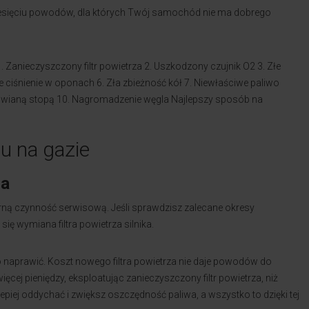
dziesięciu powodów, dla których Twój samochód nie ma dobrego
1. Zanieczyszczony filtr powietrza
2. Uszkodzony czujnik O2
3. Złe
ie ciśnienie w oponach
6. Zła zbieżność kół
7. Niewłaściwe paliwo
owianą stopą
10. Nagromadzenie węgla
Najlepszy sposób na
u na gazie
za
larną czynność serwisową. Jeśli sprawdzisz zalecane okresy
ię wymiana filtra powietrza silnika.
 to naprawić. Koszt nowego filtra powietrza nie daje powodów do
ej pieniędzy, eksploatując zanieczyszczony filtr powietrza, niż
iej oddychać i zwiększ oszczędność paliwa, a wszystko to dzięki tej