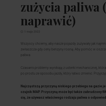
zużycia paliwa (
naprawić)
1 maja 2022
Wszyscy chcemy, aby nasze pojazdy zużywały jak najmnie
zwłaszcza gdy ceny benzyny rosną. Aby pomóc w oszczęd
paliwa.
Czasami problemy wynikają z usterki mechanicznej, któ
po prostu ze sposobu jazdy, który łatwo zmienić. Przyjr
Najczęstszą przyczyną niskiego przebiegu na gazie jest
czujnik MAP. Przyczyną może być także zabrudzony filt
się, że używasz właściwego rodzaju paliwa o odpowie