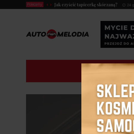
Jak czyścić tapicerkę skórzaną?
Polecamy
24 g