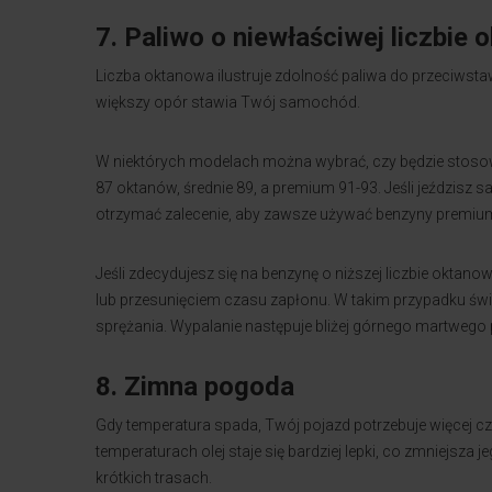
7. Paliwo o niewłaściwej liczbie 
Liczba oktanowa ilustruje zdolność paliwa do przeciwstaw
większy opór stawia Twój samochód.
W niektórych modelach można wybrać, czy będzie stoso
87 oktanów, średnie 89, a premium 91-93. Jeśli jeździ
otrzymać zalecenie, aby zawsze używać benzyny premiu
Jeśli zdecydujesz się na benzynę o niższej liczbie okta
lub przesunięciem czasu zapłonu. W takim przypadku świ
sprężania. Wypalanie następuje bliżej górnego martwego 
8. Zimna pogoda
Gdy temperatura spada, Twój pojazd potrzebuje więcej c
temperaturach olej staje się bardziej lepki, co zmniejsza
krótkich trasach.