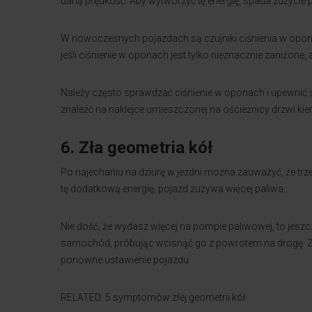
daną prędkość. Aby wytworzyć tę energię, spada zużycie p
W nowoczesnych pojazdach są czujniki ciśnienia w oponac
jeśli ciśnienie w oponach jest tylko nieznacznie zaniżone
Należy często sprawdzać ciśnienie w oponach i upewnić s
znaleźć na naklejce umieszczonej na ościeżnicy drzwi kie
6. Zła geometria kół
Po najechaniu na dziurę w jezdni można zauważyć, że trz
tę dodatkową energię, pojazd zużywa więcej paliwa.
Nie dość, że wydasz więcej na pompie paliwowej, to jesz
samochód, próbując wcisnąć go z powrotem na drogę. Za
ponowne ustawienie pojazdu.
RELATED: 5 symptomów złej geometrii kół