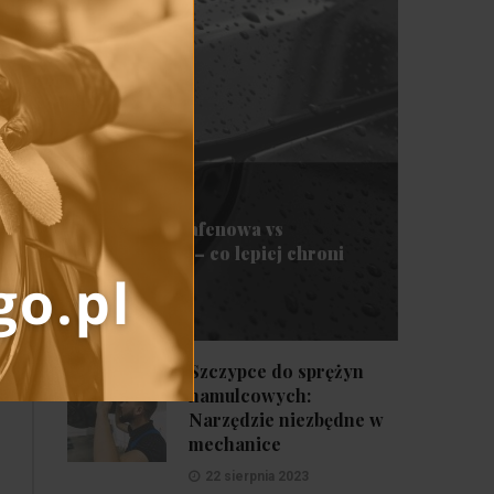
Detailing
Powłoka grafenowa vs
ceramiczna – co lepiej chroni
lakier?
17 maja 2026
ZOBACZ
Szczypce do sprężyn
hamulcowych:
Narzędzie niezbędne w
mechanice
22 sierpnia 2023