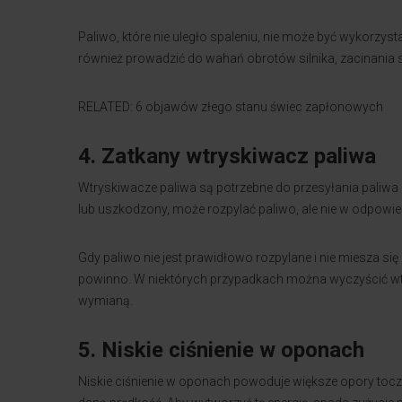
Paliwo, które nie uległo spaleniu, nie może być wykorzy
również prowadzić do wahań obrotów silnika, zacinania s
RELATED: 6 objawów złego stanu świec zapłonowych
4. Zatkany wtryskiwacz paliwa
Wtryskiwacze paliwa są potrzebne do przesyłania paliwa 
lub uszkodzony, może rozpylać paliwo, ale nie w odpowie
Gdy paliwo nie jest prawidłowo rozpylane i nie miesza się 
powinno. W niektórych przypadkach można wyczyścić wt
wymianą.
5. Niskie ciśnienie w oponach
Niskie ciśnienie w oponach powoduje większe opory toc