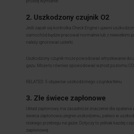
prostej wymianie.
2. Uszkodzony czujnik O2
Jeśli zapali się kontrolka Check Engine i ujawni uszkodzo
samochód będzie pracował normalnie lub z niewielkimi p
należy ignorować usterki.
Uszkodzony czujnik może powodować wtryskiwanie do uk
gazu. Może to również spowodować wzrost poziomu CO w 
RELATED: 5 objawów uszkodzonego czujnika tlenu
3. Złe świece zapłonowe
Układ zapłonowy ma zasadnicze znaczenie dla spalania w
świeca zapłonowa ulegnie uszkodzeniu, paliwo w uszkod
niskiego przebiegu na gazie. Dotyczy to jednak każdej 
zapłonowej.