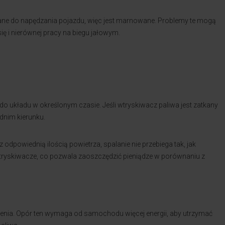
stane do napędzania pojazdu, więc jest marnowane. Problemy te mogą
ię i nierównej pracy na biegu jałowym.
do układu w określonym czasie. Jeśli wtryskiwacz paliwa jest zatkany
dnim kierunku.
z odpowiednią ilością powietrza, spalanie nie przebiega tak, jak
ryskiwacze, co pozwala zaoszczędzić pieniądze w porównaniu z
zenia. Opór ten wymaga od samochodu więcej energii, aby utrzymać