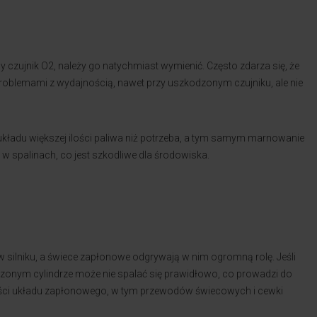
ny czujnik O2, należy go natychmiast wymienić. Często zdarza się, że
roblemami z wydajnością, nawet przy uszkodzonym czujniku, ale nie
ładu większej ilości paliwa niż potrzeba, a tym samym marnowanie
spalinach, co jest szkodliwe dla środowiska.
 silniku, a świece zapłonowe odgrywają w nim ogromną rolę. Jeśli
zonym cylindrze może nie spalać się prawidłowo, co prowadzi do
części układu zapłonowego, w tym przewodów świecowych i cewki