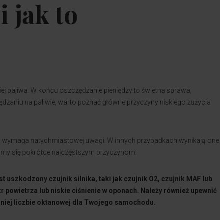
i jak to
j paliwa. W końcu oszczędzanie pieniędzy to świetna sprawa,
zaniu na paliwie, warto poznać główne przyczyny niskiego zużycia
ra wymaga natychmiastowej uwagi. W innych przypadkach wynikają one
zyjmy się pokrótce najczęstszym przyczynom:
 uszkodzony czujnik silnika, taki jak czujnik O2, czujnik MAF lub
r powietrza lub niskie ciśnienie w oponach. Należy również upewnić
dniej liczbie oktanowej dla Twojego samochodu.